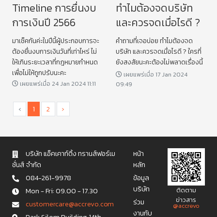
Timeline การยื่นงบ
ทำไมต้องจดบริษัท
การเงินปี 2566
และควรจดเมื่อไรดี ?
มาเช็คกันค่ะในปีนี้ผู้ประกอบการจะ
คำถามที่เจอบ่อย ทำไมต้องจด
ต้องยื่นงบการเงินวันที่เท่าไหร่ ไม่
บริษัท และควรจดเมื่อไรดี ? ใครที่
ให้เกินระยะเวลาที่กฎหมายกำหนด
ยังสงสัยนะคะต้องไม่พลาดเรื่องนี้
เพื่อไม่ให้ถูกปรับนะคะ
เผยแพร่เมื่อ 17 Jan 2024
เผยแพร่เมื่อ 24 Jan 2024 11:11
09:49
‹
1
2
›
บริษัท แอ็คเคาท์ติ้ง ทรานส์ฟอร์เม
หน้า
ชั่นส์ จำกัด
หลัก
084-261-9978
ข้อมูล
บริษัท
Mon - Fri: 09.00 - 17.30
ติดตาม
ข่าวสาร
ร่วม
c u s t o m e r c a r e @ a c c r e v o . c o m
@accrevo
งานกับ
Park Silom Building, 14th