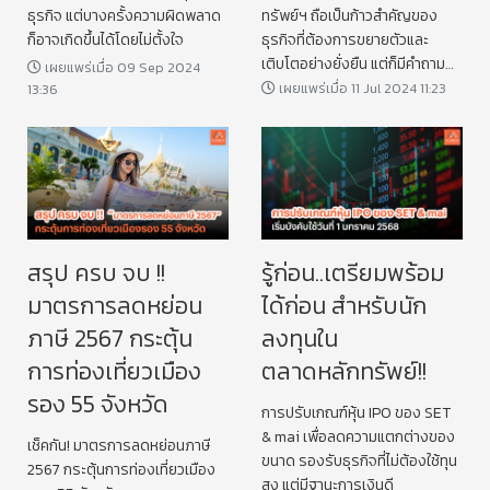
ธุรกิจ แต่บางครั้งความผิดพลาด
ทรัพย์ฯ ถือเป็นก้าวสำคัญของ
ก็อาจเกิดขึ้นได้โดยไม่ตั้งใจ
ธุรกิจที่ต้องการขยายตัวและ
เติบโตอย่างยั่งยืน แต่ก็มีคำถาม
เผยแพร่เมื่อ 09 Sep 2024
มากมายที่ผู้ประกอบการมักสงสัย
เผยแพร่เมื่อ 11 Jul 2024 11:23
13:36
สรุป ครบ จบ !!
รู้ก่อน..เตรียมพร้อม
มาตรการลดหย่อน
ได้ก่อน สำหรับนัก
ภาษี 2567 กระตุ้น
ลงทุนใน
การท่องเที่ยวเมือง
ตลาดหลักทรัพย์!!
รอง 55 จังหวัด
การปรับเกณฑ์หุ้น IPO ของ SET
& mai เพื่อลดความแตกต่างของ
เช็คกัน! มาตรการลดหย่อนภาษี
ขนาด รองรับธุรกิจที่ไม่ต้องใช้ทุน
2567 กระตุ้นการท่องเที่ยวเมือง
สูง แต่มีฐานะการเงินดี