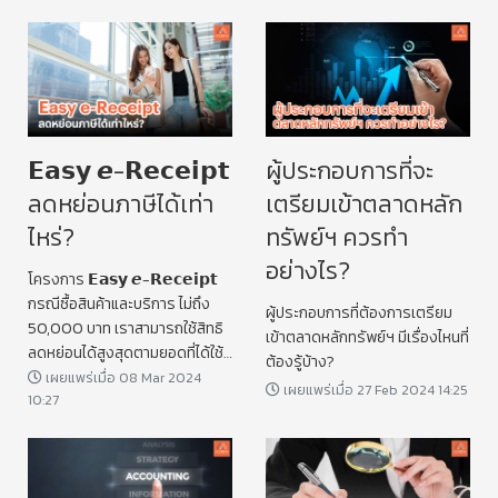
𝗘𝗮𝘀𝘆 𝙚-𝗥𝗲𝗰𝗲𝗶𝗽𝘁
ผู้ประกอบการที่จะ
ลดหย่อนภาษีได้เท่า
เตรียมเข้าตลาดหลัก
ไหร่?
ทรัพย์ฯ ควรทำ
อย่างไร?
โครงการ 𝗘𝗮𝘀𝘆 𝙚-𝗥𝗲𝗰𝗲𝗶𝗽𝘁
กรณีซื้อสินค้าและบริการ ไม่ถึง
ผู้ประกอบการที่ต้องการเตรียม
50,000 บาท เราสามารถใช้สิทธิ
เข้าตลาดหลักทรัพย์ฯ มีเรื่องไหนที่
ลดหย่อนได้สูงสุดตามยอดที่ได้ใช้
ต้องรู้บ้าง?
จ่ายจริงเท่านั้น
เผยแพร่เมื่อ 08 Mar 2024
เผยแพร่เมื่อ 27 Feb 2024 14:25
10:27