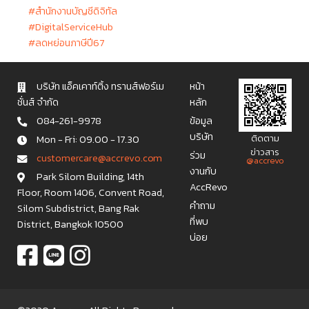
#สำนักงานบัญชีดิจิทัล
#DigitalServiceHub
#ลดหย่อนภาษีปี67
บริษัท แอ็คเคาท์ติ้ง ทรานส์ฟอร์เม
หน้า
ชั่นส์ จำกัด
หลัก
084-261-9978
ข้อมูล
บริษัท
Mon - Fri: 09.00 - 17.30
ติดตาม
ข่าวสาร
ร่วม
c u s t o m e r c a r e @ a c c r e v o . c o m
@accrevo
งานกับ
Park Silom Building, 14th
AccRevo
Floor, Room 1406, Convent Road,
คำถาม
Silom Subdistrict, Bang Rak
ที่พบ
District, Bangkok 10500
บ่อย