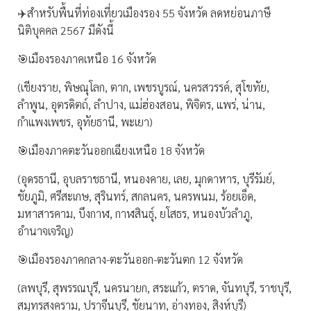
✈️สำหรับพื้นที่ท่องเที่ยวเมืองรอง 55 จังหวัด ลดหย่อนภาษี
นิติบุคคล 2567 มีดังนี้
🎯เมืองรองภาคเหนือ 16 จังหวัด
(เชียงราย, พิษณุโลก, ตาก, เพชรบูรณ์, นครสวรรค์, สุโขทัย,
ลำพูน, อุตรดิตถ์, ลำปาง, แม่ฮ่องสอน, พิจิตร, แพร่, น่าน,
กำแพงเพชร, อุทัยธานี, พะเยา)
🎯เมืองภาคตะวันออกเฉียงเหนือ 18 จังหวัด
(อุดรธานี, อุบลราชธานี, หนองคาย, เลย, มุกดาหาร, บุรีรัมย์,
ชัยภูมิ, ศรีสะเกษ, สุรินทร์, สกลนคร, นครพนม, ร้อยเอ็ด,
มหาสารคาม, บึงกาฬ, กาฬสินธุ์, ยโสธร, หนองบัวลำภู,
อำนาจเจริญ)
🎯เมืองรองภาคกลาง-ตะวันออก-ตะวันตก 12 จังหวัด
(ลพบุรี, สุพรรณบุรี, นครนายก, สระแก้ว, ตราด, จันทบุรี, ราชบุรี,
สมุทรสงคราม, ปราจีนบุรี, ชัยนาท, อ่างทอง, สิงห์บุรี)