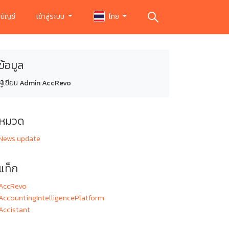
บัญชี
เข้าสู่ระบบ
ไทย
ข้อมูล
ผู้เขียน
Admin AccRevo
หมวด
News update
แท็ก
AccRevo
AccountingIntelligencePlatform
Accistant