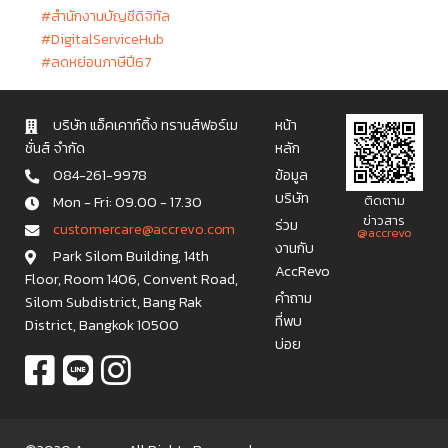
#สำนักงานบัญชีดิจิทัล
#DigitalServiceHub
#ลดหย่อนภาษีปี67
บริษัท แอ็คเคาท์ติ้ง ทรานส์ฟอร์เม
หน้า
ชั่นส์ จำกัด
หลัก
084-261-9978
ข้อมูล
บริษัท
Mon - Fri: 09.00 - 17.30
ติดตาม
ข่าวสาร
ร่วม
c u s t o m e r c a r e @ a c c r e v o . c o m
@accrevo
งานกับ
Park Silom Building, 14th
AccRevo
Floor, Room 1406, Convent Road,
คำถาม
Silom Subdistrict, Bang Rak
ที่พบ
District, Bangkok 10500
บ่อย