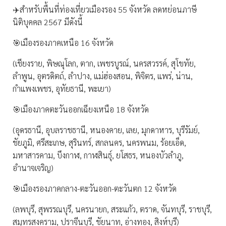
✈️สำหรับพื้นที่ท่องเที่ยวเมืองรอง 55 จังหวัด ลดหย่อนภาษี
นิติบุคคล 2567 มีดังนี้
🎯เมืองรองภาคเหนือ 16 จังหวัด
(เชียงราย, พิษณุโลก, ตาก, เพชรบูรณ์, นครสวรรค์, สุโขทัย,
ลำพูน, อุตรดิตถ์, ลำปาง, แม่ฮ่องสอน, พิจิตร, แพร่, น่าน,
กำแพงเพชร, อุทัยธานี, พะเยา)
🎯เมืองภาคตะวันออกเฉียงเหนือ 18 จังหวัด
(อุดรธานี, อุบลราชธานี, หนองคาย, เลย, มุกดาหาร, บุรีรัมย์,
ชัยภูมิ, ศรีสะเกษ, สุรินทร์, สกลนคร, นครพนม, ร้อยเอ็ด,
มหาสารคาม, บึงกาฬ, กาฬสินธุ์, ยโสธร, หนองบัวลำภู,
อำนาจเจริญ)
🎯เมืองรองภาคกลาง-ตะวันออก-ตะวันตก 12 จังหวัด
(ลพบุรี, สุพรรณบุรี, นครนายก, สระแก้ว, ตราด, จันทบุรี, ราชบุรี,
สมุทรสงคราม, ปราจีนบุรี, ชัยนาท, อ่างทอง, สิงห์บุรี)