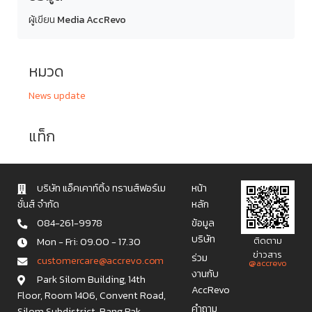
ผู้เขียน
Media AccRevo
หมวด
News update
แท็ก
บริษัท แอ็คเคาท์ติ้ง ทรานส์ฟอร์เม
หน้า
ชั่นส์ จำกัด
หลัก
084-261-9978
ข้อมูล
บริษัท
Mon - Fri: 09.00 - 17.30
ติดตาม
ข่าวสาร
ร่วม
c u s t o m e r c a r e @ a c c r e v o . c o m
@accrevo
งานกับ
Park Silom Building, 14th
AccRevo
Floor, Room 1406, Convent Road,
คำถาม
Silom Subdistrict, Bang Rak