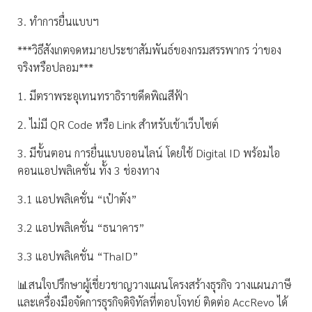
3. ทำการยื่นแบบฯ
***วิธีสังเกตจดหมายประชาสัมพันธ์ของกรมสรรพากร ว่าของ
จริงหรือปลอม***
1. มีตราพระอุเทนทราธิราชดีดพิณสีฟ้า
2. ไม่มี QR Code หรือ Link สำหรับเข้าเว็บไซต์
3. มีขั้นตอน การยื่นแบบออนไลน์ โดยใช้ Digital ID พร้อมไอ
คอนแอปพลิเคชั่น ทั้ง 3 ช่องทาง
3.1 แอปพลิเคชั่น “เป๋าตัง”
3.2 แอปพลิเคชั่น “ธนาคาร”
3.3 แอปพลิเคชั่น “ThaID”
📊สนใจปรึกษาผู้เชี่ยวชาญวางแผนโครงสร้างธุรกิจ วางแผนภาษี
และเครื่องมือจัดการธุรกิจดิจิทัลที่ตอบโจทย์ ติดต่อ AccRevo ได้