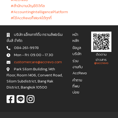
#สำนักงานบัญชีดิจิทัล
#AccountingIntelligencePlatform
#ใช้AccRevoก็Workได้ทุกที่
บริษัท แอ็คเคาท์ติ้ง ทรานส์ฟอร์เม
หน้า
ชั่นส์ จำกัด
หลัก
084-261-9978
ข้อมูล
บริษัท
Mon - Fri: 09.00 - 17.30
ติดตาม
ข่าวสาร
ร่วม
c u s t o m e r c a r e @ a c c r e v o . c o m
@accrevo
งานกับ
Park Silom Building, 14th
AccRevo
Floor, Room 1406, Convent Road,
คำถาม
Silom Subdistrict, Bang Rak
ที่พบ
District, Bangkok 10500
บ่อย