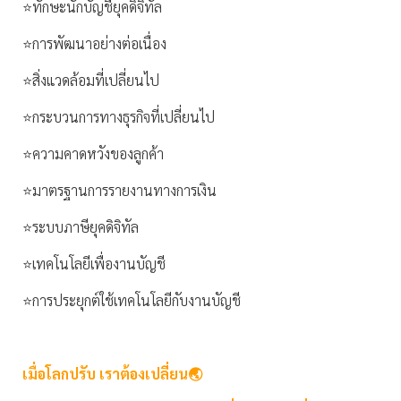
⭐️ทักษะนักบัญชียุคดิจิทัล
⭐️การพัฒนาอย่างต่อเนื่อง
⭐️สิ่งแวดล้อมที่เปลี่ยนไป
⭐️กระบวนการทางธุรกิจที่เปลี่ยนไป
⭐️ความคาดหวังของลูกค้า
⭐️มาตรฐานการรายงานทางการเงิน
⭐️ระบบภาษียุคดิจิทัล
⭐️เทคโนโลยีเพื่องานบัญชี
⭐️การประยุกต์ใช้เทคโนโลยีกับงานบัญชี
เมื่อโลกปรับ เราต้องเปลี่ยน🌏