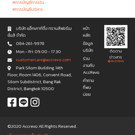
#การบัญชีการเงิน
#การบัญชีบริหาร
บริษัท แอ็คเคาท์ติ้ง ทรานส์ฟอร์เม
หน้า
ชั่นส์ จำกัด
หลัก
084-261-9978
ข้อมูล
บริษัท
Mon - Fri: 09.00 - 17.30
ติดตาม
ข่าวสาร
ร่วม
c u s t o m e r c a r e @ a c c r e v o . c o m
@accrevo
งานกับ
Park Silom Building, 14th
AccRevo
Floor, Room 1406, Convent Road,
คำถาม
Silom Subdistrict, Bang Rak
ที่พบ
District, Bangkok 10500
บ่อย
©2020 Accrevo All Rights Reserved.