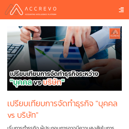
เปรียบเทียบการจัดทำธุรกิจ "บุคคล
รา
vs บริษัท"
สิ
เริ่มการทำธุรกิจ ผู้ประกอบการอาจมีความสงสัยในการ
สิน