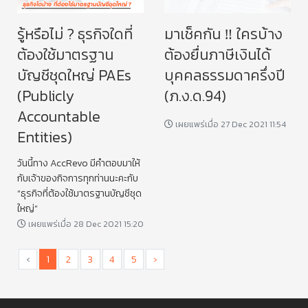
รู้หรือไม่ ? ธุรกิจใดที่
มาเช็คกัน ‼️ ใครบ้าง
ต้องใช้มาตรฐาน
ต้องยื่นภาษีเงินได้
บัญชีชุดใหญ่ PAEs
บุคคลธรรมดาครึ่งปี
(Publicly
(ภ.ง.ด.94)
Accountable
เผยแพร่เมื่อ 27 Dec 2021 11:54
Entities)
วันนี้ทาง AccRevo มีคำตอบมาให้
กับเจ้าของกิจการทุกท่านนะคะกับ
“ธุรกิจที่ต้องใช้มาตรฐานบัญชีชุด
ใหญ่”
เผยแพร่เมื่อ 28 Dec 2021 15:20
‹
1
2
3
4
5
›