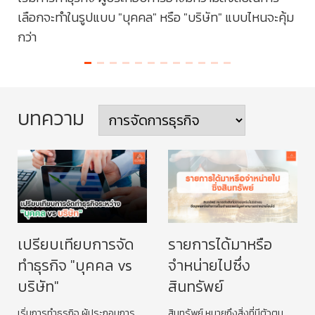
เลือกจะทำในรูปแบบ "บุคคล" หรือ "บริษัท" แบบไหนจะคุ้ม
หรื
ำ
กว่า
บทความ
เปรียบเทียบการจัด
รายการได้มาหรือ
ทำธุรกิจ "บุคคล vs
จำหน่ายไปซึ่ง
บริษัท"
สินทรัพย์
เริ่มการทำธุรกิจ ผู้ประกอบการ
สินทรัพย์ หมายถึงสิ่งที่มีตัวตน