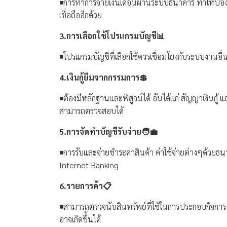
◾️การทำการจ่ายเงินเดือนผ่านระบบธนาคาร ทำให้ป้องก
เชื่อถืออีกด้วย
3.การเลือกใช้โปรแกรมบัญชี📊
◾️โปรแกรมบัญชีที่เลือกใช้ควรเชื่อมโยงกับระบบงานอื่น
4.เงินกู้ยืมจากกรรมการ💲
◾️ต้องมีหลักฐานและพิสูจน์ได้ อันได้แก่ สัญญาเงินกู
สามารถตรวจสอบได้
5.การจัดทำบัญชีรับจ่าย🧑‍💼
◾️การรับและจ่ายชำระค่าสินค้า ค่าใช้จ่ายต่างๆด้วยธน
Internet Banking
6.รายการค้า📋
◾️สามารถตรวจนับสินทรัพย์ที่ใช้ในการประกอบกิจการ เ
อาจเกิดขึ้นได้