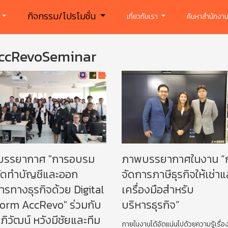
กิจกรรม/โปรโมชั่น
ร
เกี่ยวกับเรา
ค้นหาสำนักงาน
ccRevoSeminar
บรรยากาศ "การอบรม
ภาพบรรยากาศในงาน “
ัดทำบัญชีและออก
จัดการภาษีธุรกิจให้เช่าแ
ารทางธุรกิจด้วย Digital
เครื่องมือสำหรับ
form AccRevo" ร่วมกับ
บริหารธุรกิจ”
ิวัฒน์ หวังมีชัยและทีม
ภายในงานได้อัดแน่นไปด้วยความรู้เรื่อ