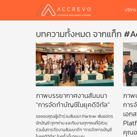
บริกา
บทความทั้งหมด จากแท็ก
#A
ภาพบรรยากาศงานสัมมนา
ภาพ
"การจัดทำบัญชีในยุคดิจิทัล"
การจ
เอกส
ขอขอบคุณผู้เข้าร่วมสัมมนา Partner พันธมิตร
Plat
นักบัญชี ทุกๆท่าน และทีมงานทุกๆคนที่มีส่วน
ร่วมในการจัดงานสัมมนาดีๆ "การจัดการบัญชี
คุณอภ
ในยุคดิจิทัล" ในครั้งนี้มากนะคะ