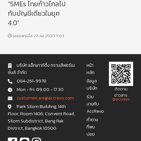
"SMEs ไทยก้าวไกลไป
กับบัญชีเดียวในยุค
4.0"
เผยแพร่เมื่อ 22 Jul 2020 11:03
บริษัท แอ็คเคาท์ติ้ง ทรานส์ฟอร์เม
หน้า
ชั่นส์ จำกัด
หลัก
084-261-9978
ข้อมูล
บริษัท
Mon - Fri: 09.00 - 17.30
ติดตาม
ข่าวสาร
ร่วม
c u s t o m e r c a r e @ a c c r e v o . c o m
@accrevo
งานกับ
Park Silom Building, 14th
AccRevo
Floor, Room 1406, Convent Road,
คำถาม
Silom Subdistrict, Bang Rak
ที่พบ
District, Bangkok 10500
บ่อย