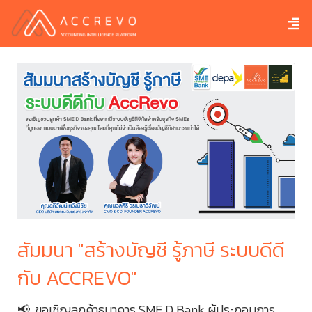
ดี
สัมมนา "สร้างบัญชี รู้ภาษี ระบบดีดี
สั
กับ ACCREVO"
ก
📢 ขอเชิญลูกค้าธนาคาร SME D Bank ผู้ประกอบการ
📢 