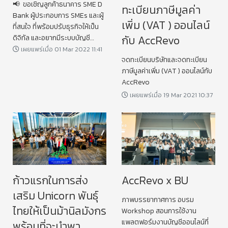
📢 ขอเชิญลูกค้าธนาคาร SME D
ทะเบียนภาษีมูลค่า
Bank ผู้ประกอบการ SMEs และผู้
เพิ่ม (VAT ) ออนไลน์
ที่สนใจ ที่พร้อมปรับธุรกิจให้เป็น
กับ AccRevo
ดิจิทัล และอยากมีระบบบัญชี
ดิจิทัล สำหรับธุรกิจ SMEs ที่ถูก
เผยแพร่เมื่อ 01 Mar 2022 11:41
จดทะเบียนบริษัทและจดทะเบียน
ออกแบบมาเพื่อธุรกิจของคุณ
ภาษีมูลค่าเพิ่ม (VAT ) ออนไลน์กับ
โดยที่คุณไม่จำเป็นต้องรู้เรื่อง
AccRevo
บัญชีก็สามารถทำได้
เผยแพร่เมื่อ 19 Mar 2021 10:37
ก้าวแรกในการส่ง
AccRevo x BU
เสริม Unicorn พันธุ์
ภาพบรรยากาศการ อบรม
ไทยให้เป็นม้านิลมังกร
Workshop สอนการใช้งาน
แพลตฟอร์มงานบัญชีออนไลน์ที่
พร้อมที่จะนำพา