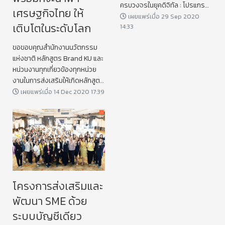
ครบวงจรในยุคดิจิทัล : โปรแกรม
เศรษฐกิจไทย ให้
Accrevo ในวันที่ 25 กันยายน
เผยแพร่เมื่อ 29 Sep 2020
เติบโตในระดับโลก
14:33
2563 ณ มหาวิทยาลัย กรุงเทพ
ขอขอบคุณสำนักงานนวัตกรรม
แห่งชาติ หลักสูตร Brand KU และ
หน่วนงานทุกเกี่ยวข้องทุกหน่วย
งานในการส่งเสริมให้เกิดหลักสูตร
ดีๆที่ส่งเสริมธุรกิจไทยให้เติบโต
เผยแพร่เมื่อ 14 Dec 2020 17:39
ด้วยนวัตกรรมและการสร้าง
คุณค่าต่อสังคมไทย
โครงการส่งเสริมและ
พัฒนา SME ด้วย
ระบบบัญชีเดียว