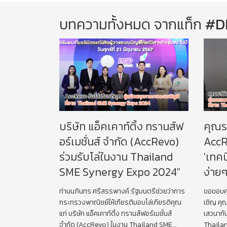
บทความทั้งหมด จากแท็ก
#D
บริษัท แอ็คเคาท์ติ้ง ทรานส์ฟ
คุณร
อร์เมชั่นส์ จำกัด (AccRevo)
AccR
ร่วมรับโล่ในงาน​ Thailand​
'เทค
SME Synergy Expo 2024"
ง่ายๆ
ท่านนภินทร ศรีสรรพางค์ รัฐมนตรีช่วยว่าการ
ขอขอบคุ
กระทรวงพาณิชย์ให้เกียรติมอบโล่เกียรติคุณ
เชิญ คุ
แก่ บริษัท แอ็คเคาท์ติ้ง ทรานส์ฟอร์เมชั่นส์
เสวนากั
จำกัด (AccRevo) ในงาน​ Thailand​ SME
Thaila