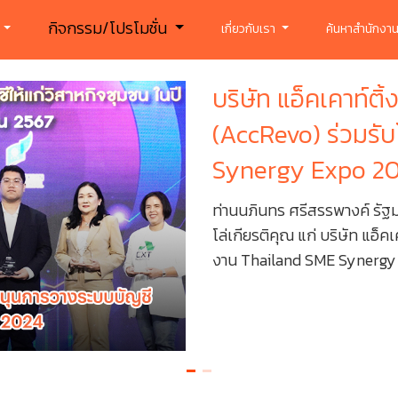
กิจกรรม/โปรโมชั่น
ร
เกี่ยวกับเรา
ค้นหาสำนักงาน
บริษัท แอ็คเคาท์ติ้
(AccRevo) ร่วมรับ
Synergy Expo 2
ท่านนภินทร ศรีสรรพางค์ รัฐ
โล่เกียรติคุณ แก่ บริษัท แอ็ค
งาน​ Thailand​ SME Synerg