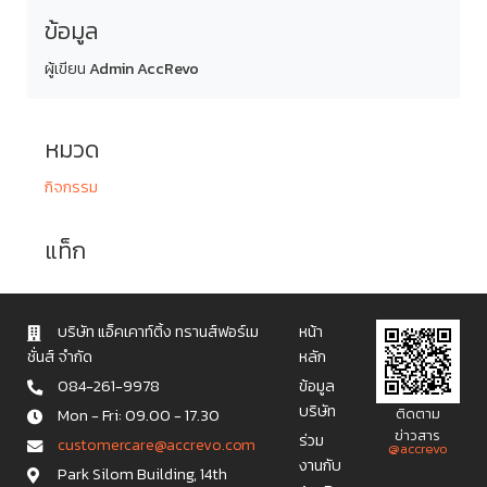
ข้อมูล
ผู้เขียน
Admin AccRevo
หมวด
กิจกรรม
แท็ก
บริษัท แอ็คเคาท์ติ้ง ทรานส์ฟอร์เม
หน้า
ชั่นส์ จำกัด
หลัก
084-261-9978
ข้อมูล
บริษัท
Mon - Fri: 09.00 - 17.30
ติดตาม
ข่าวสาร
ร่วม
c u s t o m e r c a r e @ a c c r e v o . c o m
@accrevo
งานกับ
Park Silom Building, 14th