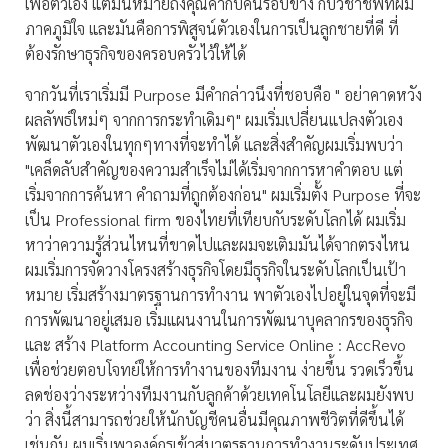
เพื่อตัวเอง แต่มันหมายถึงคุณค่ากับคนรอบข้าง กับวิชาชีพที่ผม
ภาคภูมิใจ และมันคือการพิสูจน์ตัวเองในการเป็นลูกชายที่ดี ที่
ต้องรักษาธุรกิจของครอบครัวไว้ให้ได้
จากวันที่เราเริ่มมี Purpose มีคำกล่าวนึงที่ชอบคือ " อย่าคาดหวัง
ผลลัพธ์ใหม่ๆ จากการกระทำเดิมๆ" ผมเริ่มเปลี่ยนแปลงตัวเอง
พัฒนาตัวเองในทุกๆทางที่จะทำได้ และสิ่งสำคัญผมเริ่มพบว่า
"เคล็ดลับสำคัญของความสำเร็จไม่ได้เริ่มจากการหาคำตอบ แต่
เริ่มจากการค้นหา คำถามที่ถูกต้องก่อน" ผมเริ่มตั้ง Purpose ที่จะ
เป็น Professional firm ของไทยที่เทียบกับระดับโลกได้ ผมเริ่ม
หาว่าความรู้ส่วนไหนที่ขาดไปและผมจะเติมมันได้จากตรงไหน
ผมเริ่มการจัดวางโครงสร้างธุรกิจโดยมีธุรกิจในระดับโลกเป็นเป้า
หมาย เริ่มสร้างมาตรฐานการทำงาน พาตัวเองไปอยู่ในจุดที่จะมี
การพัฒนาอยู่เสมอ เริ่มแผนงานในการพัฒนาบุคลากรของธุรกิจ
และ สร้าง Platform Accounting Service Online : AccRevo
เพื่อช่วยตอบโจทย์ให้การทำงานของทีมงาน ง่ายขึ้น รวดเร็วขึ้น
ลดช่องว่างระหว่างทีมงานกับลูกค้าด้วยเทคโนโลยีและผมยังพบ
ว่า สิ่งนี้สามารถช่วยให้นักบัญชีคนอื่นมีคุณภาพชีวิตที่ดีขึ้นได้
เช่นกัน ผมเริ่มพาองค์กรเข้าสู่มาตรฐานการทำงานระดับประเทศ