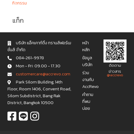
กิจกรรม
แท็ก
บริษัท แอ็คเคาท์ติ้ง ทรานส์ฟอร์เม
หน้า
ชั่นส์ จำกัด
หลัก
084-261-9978
ข้อมูล
บริษัท
Mon - Fri: 09.00 - 17.30
ติดตาม
ข่าวสาร
ร่วม
c u s t o m e r c a r e @ a c c r e v o . c o m
@accrevo
งานกับ
Park Silom Building, 14th
AccRevo
Floor, Room 1406, Convent Road,
คำถาม
Silom Subdistrict, Bang Rak
ที่พบ
District, Bangkok 10500
บ่อย