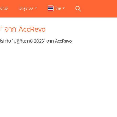
บัญชี
เข้าสู่ระบบ
ไทย
25” จาก AccRevo
ร! กับ "ปฏิทินภาษี 2025" จาก AccRevo