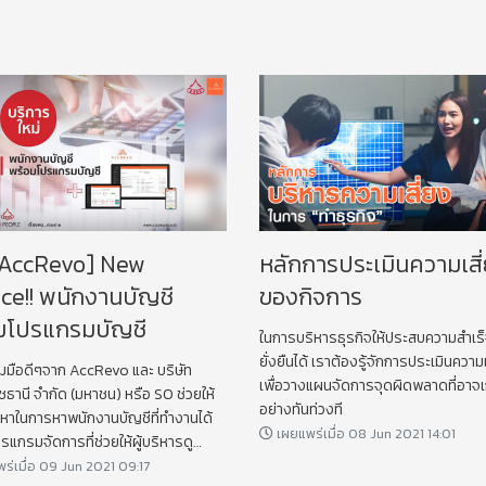
AccRevo] New
หลักการประเมินความเสี
ice!! พนักงานบัญชี
ของกิจการ
มโปรแกรมบัญชี
ในการบริหารธุรกิจให้ประสบความสำเร
ยั่งยืนได้ เราต้องรู้จักการประเมินความเ
มมือดีๆจาก AccRevo และ บริษัท
เพื่อวางแผนจัดการจุดผิดพลาดที่อาจเกิ
ธานี จำกัด (มหาชน) หรือ SO ช่วยให้
อย่างทันท่วงที
าในการหาพนักงานบัญชีที่ทำงานได้
เผยแพร่เมื่อ 08 Jun 2021 14:01
แกรมจัดการที่ช่วยให้ผู้บริหารดู
กที่ไหนก็ได้
ร่เมื่อ 09 Jun 2021 09:17