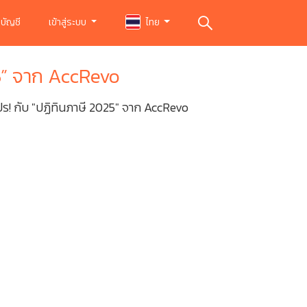
บัญชี
เข้าสู่ระบบ
ไทย
25” จาก AccRevo
ร! กับ "ปฏิทินภาษี 2025" จาก AccRevo