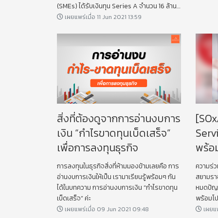
(SMEs) ได้รับเงินทุน Series A จำนวน 16 ล้าน
เหรียญสหรัฐ
เผยแพร่เมื่อ 11 Jun 2021 13:59
สิ่งที่ต้องดูจากการอ่านงบการ
[SOx
เงิน “กำไรขาดทุนเบ็ดเสร็จ”
Serv
เพื่อการลงทุนธุรกิจ
พร้อ
การลงทุนในธุรกิจสิ่งที่ห้ามมองข้ามเลยคือ การ
ความร่ว
อ่านงบการเงินให้เป็น เรามาเรียนรู้พร้อมๆ กัน
สยามราช
ได้ในบทความ การอ่านงบการเงิน “กำไรขาดทุน
หมดปัญห
เบ็ดเสร็จ” ค่ะ
พร้อมโปร
รายงานจา
เผยแพร่เมื่อ 09 Jun 2021 09:48
เผยแพ