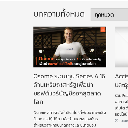
บทความทั้งหมด
Osome ระดมทุน Series A 16
Acci
ล้านเหรียญสหรัฐเพื่อนำ
และธ
ซอฟต์แวร์บัญชีออกสู่ตลาด
รวม Fea
โลก
ผลการเง
เติบโต 
Osome สตาร์ทอัพในสิงคโปร์ที่พัฒนาแอพบัญ
ออนไลน์
ชีและการปฏิบัติตามข้อกำหนดขององค์กร
เผยแพร
สำหรับวิสาหกิจขนาดกลางและขนาดย่อม