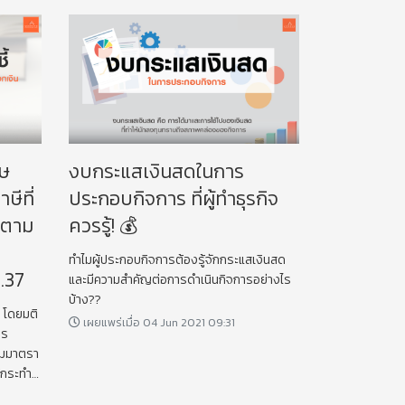
ทษ
งบกระแสเงินสดในการ
ษีที่
ประกอบกิจการ ที่ผู้ทำธุรกิจ
 ตาม
ควรรู้! 💰
ทำไมผู้ประกอบกิจการต้องรู้จักกระแสเงินสด
.37
และมีความสำคัญต่อการดำเนินกิจการอย่างไร
บ้าง??
ญ โดยมติ
เผยแพร่เมื่อ 04 Jun 2021 09:31
กร
ตามมาตรา
ู้กระทำ
อนำส่ง