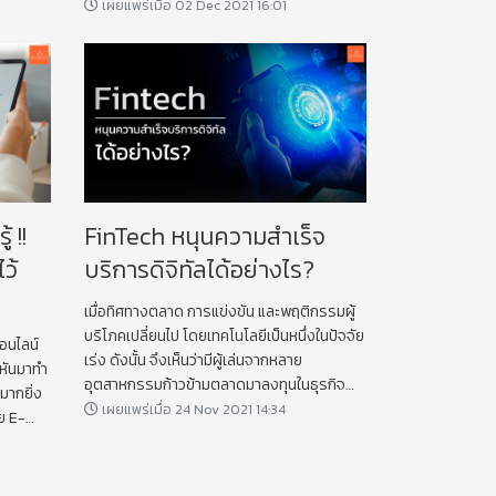
Content เรื่อง “เงินได้จาก Bitcoin เสียภาษี
เผยแพร่เมื่อ 02 Dec 2021 16:01
อย่างไร” ค่ะ
 !!
FinTech หนุนความสำเร็จ
ว้
บริการดิจิทัลได้อย่างไร?
เมื่อทิศทางตลาด การแข่งขัน และพฤติกรรมผู้
บริโภคเปลี่ยนไป โดยเทคโนโลยีเป็นหนึ่งในปัจจัย
ออนไลน์
เร่ง ดังนั้น จึงเห็นว่ามีผู้เล่นจากหลาย
 หันมาทำ
อุตสาหกรรมก้าวข้ามตลาดมาลงทุนในธุรกิจ
มากยิ่ง
เทคโนโลยีใหม่ ๆ เพื่อเสริมศักยภาพธุรกิจเดิม
เผยแพร่เมื่อ 24 Nov 2021 14:34
ย E-
าบกันอีก