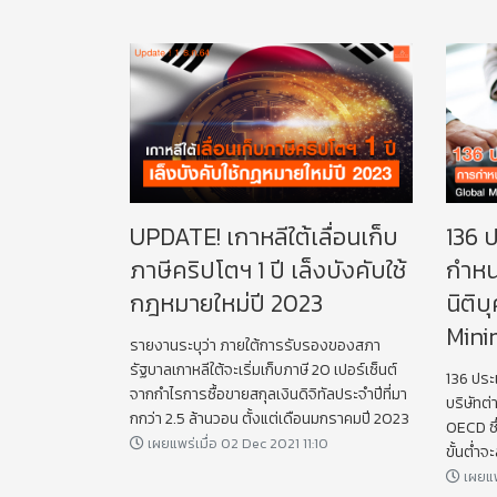
UPDATE! เกาหลีใต้เลื่อนเก็บ
136 
ภาษีคริปโตฯ 1 ปี เล็งบังคับใช้
กำหน
กฎหมายใหม่ปี 2023
นิติบ
Mini
รายงานระบุว่า ภายใต้การรับรองของสภา
รัฐบาลเกาหลีใต้จะเริ่มเก็บภาษี 20 เปอร์เซ็นต์
136 ประเ
จากกำไรการซื้อขายสกุลเงินดิจิทัลประจำปีที่มา
บริษัทต่
กกว่า 2.5 ล้านวอน ตั้งแต่เดือนมกราคมปี 2023
OECD ซึ
เผยแพร่เมื่อ 02 Dec 2021 11:10
ขั้นต่ำจ
พันล้าน
เผยแพ