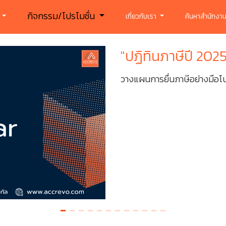
กิจกรรม/โปรโมชั่น
ร
เกี่ยวกับเรา
ค้นหาสำนักงาน
"ปฏิทินภาษีปี 2025” จาก AccRevo
วางแผนการยื่นภาษีอย่างมือโปร! กับ "ปฏิทินภาษี 2025" จาก Acc