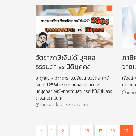
อัตราภาษีเงินได้ บุคคล
ภาษี
ธรรมดา vs นิติบุคคล
จ่าย
มาดูกันนะคะว่า “ตารางเปรียบเทียบอัตราภาษี
เรื่องสำ
เงินได้ปี 2564 ระหว่างบุคคลธรรมดา vs
การหักค
นิติบุคคล” เพื่อให้ทุกๆท่านสามารถนำไปใช้ในการ
เผยแพ
วางแผนภาษีนะคะ
เผยแพร่เมื่อ 23 Nov 2021 11:01
‹
1
2
...
16
17
18
19