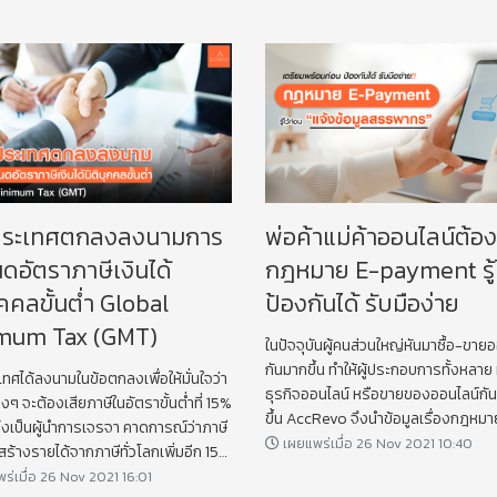
ประเทศตกลงลงนามการ
พ่อค้าแม่ค้าออนไลน์ต้องรู้
ดอัตราภาษีเงินได้
กฎหมาย E-payment รู้ไ
ุคคลขั้นต่ำ Global
ป้องกันได้ รับมือง่าย
mum Tax (GMT)
ในปัจจุบันผู้คนส่วนใหญ่หันมาซื้อ-ขาย
กันมากขึ้น ทำให้ผู้ประกอบการทั้งหลาย
ทศได้ลงนามในข้อตกลงเพื่อให้มั่นใจว่า
ธุรกิจออนไลน์ หรือขายของออนไลน์กัน
างๆ จะต้องเสียภาษีในอัตราขั้นต่ำที่ 15%
ขึ้น AccRevo จึงนำข้อมูลเรื่องกฎหมา
่งเป็นผู้นำการเจรจา คาดการณ์ว่าภาษี
payment กลับมาเผยแพร่ให้ทุกท่านทร
เผยแพร่เมื่อ 26 Nov 2021 10:40
ะสร้างรายได้จากภาษีทั่วโลกเพิ่มอีก 150
ครั้งนะคะ
ดอลลาร์ต่อปี
ร่เมื่อ 26 Nov 2021 16:01