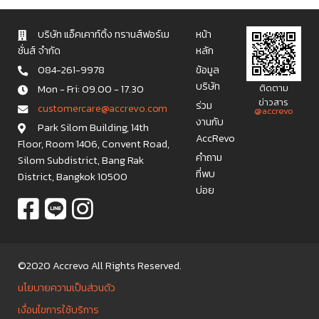
บริษัท แอ็คเคาท์ติ้ง ทรานส์ฟอร์เม
หน้า
ชั่นส์ จำกัด
หลัก
084-261-9978
ข้อมูล
บริษัท
Mon - Fri: 09.00 - 17.30
ติดตาม
ข่าวสาร
ร่วม
c u s t o m e r c a r e @ a c c r e v o . c o m
@accrevo
งานกับ
Park Silom Building, 14th
AccRevo
Floor, Room 1406, Convent Road,
คำถาม
Silom Subdistrict, Bang Rak
ที่พบ
District, Bangkok 10500
บ่อย
©2020 Accrevo All Rights Reserved.
นโยบายความเป็นส่วนตัว
เงื่อนไขการใช้บริการ