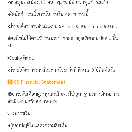
▪️ขาดทุนต่อเนื่อง 3 ปี จน Equity น้อยกว่าทุนชำระแล้ว
▪️ผิดนัดชำระหนี้สถาบันการเงิน / ตราสารหนี้
▪️มีรายได้จากการดำเนินงาน SET < 100 ลบ. / mai < 50 ลบ.
🟠แก้ไขไม่ได้ตามที่กำหนดเข้าข่ายอาจถูกเพิกถอนปลด C ขึ้น
SP
▪️Equity ติดลบ
▪️มีรายได้จากการดำเนินงานน้อยกว่าที่กำหนด 3 ปีติดต่อกัน
2️⃣ CS Financial Statement
🟠ยกระดับเตือนผู้ลงทุนกรณี บจ. มีปัญหาฐานะการเงินผลการ
ดำเนินงานหรือสภาพคล่อง
2. งบการเงิน
▪️ผู้สอบบัญชีไม่แสดงความคิดเห็น