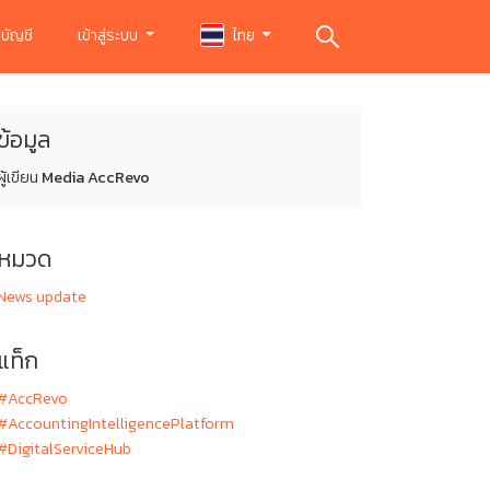
บัญชี
เข้าสู่ระบบ
ไทย
ข้อมูล
ผู้เขียน
Media AccRevo
หมวด
News update
แท็ก
#AccRevo
#AccountingIntelligencePlatform
#DigitalServiceHub