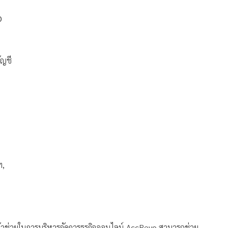
O
ัญชี
ท,
วช่วยในการบริหารจัดการธุรกิจออนไลน์ AccRevo สามารถช่วย