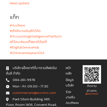
News update
แท็ก
#AccRevo
#สำนักงานบัญชีดิจิทัล
#AccountingIntelligencePlatform
#ใช้AccRevoก็Workได้ทุกที่
#DigitalServiceHub
#chinesenewyear2024
บริษัท แอ็คเคาท์ติ้ง ทรานส์ฟอร์เม
หน้า
ชั่นส์ จำกัด
หลัก
084-261-9978
ข้อมูล
บริษัท
Mon - Fri: 09.00 - 17.30
ติดตาม
ข่าวสาร
ร่วม
c u s t o m e r c a r e @ a c c r e v o . c o m
@accrevo
งานกับ
Park Silom Building, 14th
AccRevo
Floor, Room 1406, Convent Road,