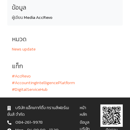
ข้อมูล
ผู้เขียน
Media AccRevo
หมวด
News update
แท็ก
#AccRevo
#AccountingIntelligencePlatform
#DigitalServiceHub
บริษัท แอ็คเคาท์ติ้ง ทรานส์ฟอร์เม
หน้า
ชั่นส์ จำกัด
หลัก
084-261-9978
ข้อมูล
บริษัท
ติดตาม