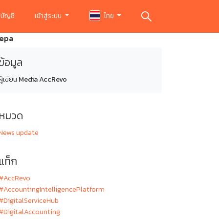
บัญชี
เข้าสู่ระบบ
ไทย
depa
ข้อมูล
ผู้เขียน
Media AccRevo
หมวด
News update
แท็ก
#AccRevo
#AccountingIntelligencePlatform
#DigitalServiceHub
#DigitalAccounting