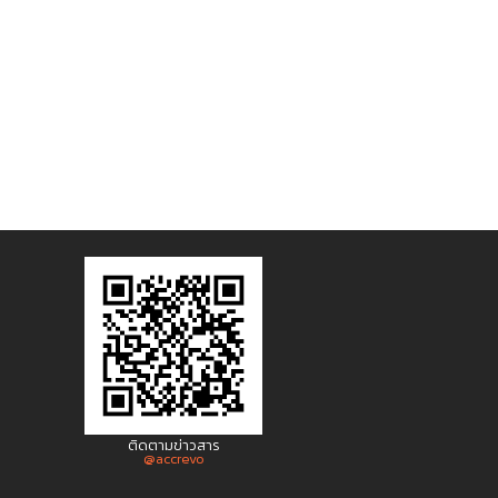
ติดตามข่าวสาร
@accrevo