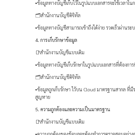
▪️ข้อมูลทางบัญชีเก็บไว้ในรูปแบบเอกสารจะใช้เวลาในกา
🗂สำนักงานบัญชีดิจิทัล
▪️ข้อมูลทางบัญชีสามารถเข้าถึงได้ง่าย รวดเร็วผ่านร
4. การเก็บรักษาข้อมูล
📑สำนักงานบัญชีแบบเดิม
▪️ข้อมูลทางบัญชีเก็บรักษาในรูปแบบเอกสารที่ต้องการ
🗂สำนักงานบัญชีดิจิทัล
▪️ข้อมูลถูกเก็บรักษา ไว้บน Cloud มาตรฐานสากล ที
สูญหาย
5. ความถูกต้องและความเป็นมาตรฐาน
📑สำนักงานบัญชีแบบเดิม
▪️ความถูกต้องของข้อมูลจะต้องทำการตรวจสอบอย่างล