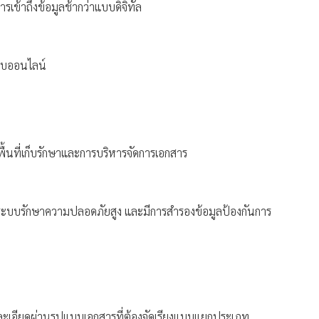
รเข้าถึงข้อมูลช้ากว่าแบบดิจิทัล
ะบบออนไลน์
พื้นที่เก็บรักษาและการบริหารจัดการเอกสาร
่มีระบบรักษาความปลอดภัยสูง และมีการสำรองข้อมูลป้องกันการ
ะเอียดผ่านรูปแบบเอกสารที่ต้องจัดเรียงแบบแยกประเภท