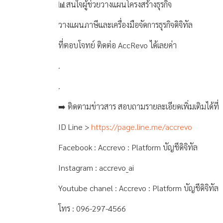
📊สนใจผู้ช่วยวางแผนโครงสร้างธุรกิจ
วางแผนภาษีและเครื่องมือจัดการธุรกิจดิจิทัล
ที่ตอบโจทย์ ติดต่อ AccRevo ได้เลยค่า
.
.
➡️ ติดตามข่าวสาร สอบถามรายละเอียดเพิ่มเติมได้ที่
ID Line >
https://page.line.me/accrevo
Facebook : Accrevo : Platform บัญชีดิจิทัล
Instagram : accrevo_ai
Youtube chanel : Accrevo : Platform บัญชีดิจิทัล
โทร : 096-297-4566