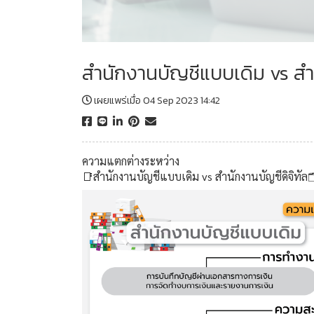
สำนักงานบัญชีแบบเดิม vs สำน
เผยแพร่เมื่อ 04 Sep 2023 14:42
ความแตกต่างระหว่าง
📑สำนักงานบัญชีแบบเดิม vs สำนักงานบัญชีดิจิทัล