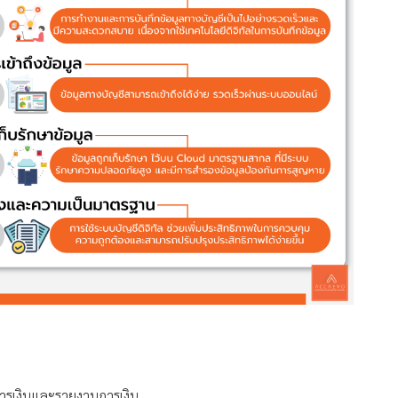
การเงินและรายงานการเงิน