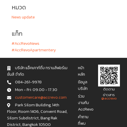
หมวด
News update
แท็ก
#AccRevoNews
#AccRevoApartmentery
บริษัท แอ็คเคาท์ติ้ง ทรานส์ฟอร์เม
หน้า
ชั่นส์ จำกัด
หลัก
084-261-9978
ข้อมูล
บริษัท
Mon - Fri: 09.00 - 17.30
ติดตาม
ข่าวสาร
ร่วม
c u s t o m e r c a r e @ a c c r e v o . c o m
@accrevo
งานกับ
Park Silom Building, 14th
AccRevo
Floor, Room 1406, Convent Road,
คำถาม
Silom Subdistrict, Bang Rak
ที่พบ
District, Bangkok 10500