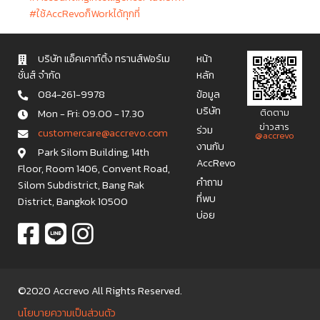
#ใช้AccRevoก็Workได้ทุกที่
บริษัท แอ็คเคาท์ติ้ง ทรานส์ฟอร์เม
หน้า
ชั่นส์ จำกัด
หลัก
084-261-9978
ข้อมูล
บริษัท
Mon - Fri: 09.00 - 17.30
ติดตาม
ข่าวสาร
ร่วม
c u s t o m e r c a r e @ a c c r e v o . c o m
@accrevo
งานกับ
Park Silom Building, 14th
AccRevo
Floor, Room 1406, Convent Road,
คำถาม
Silom Subdistrict, Bang Rak
ที่พบ
District, Bangkok 10500
บ่อย
©2020 Accrevo All Rights Reserved.
นโยบายความเป็นส่วนตัว