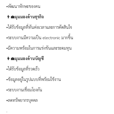
▪️พัฒนาทักษะของคน
👨‍💼มุมมองด้านธุรกิจ
▪️ได้รับข้อมูลที่ทันต่อเวลาและการตัดสินใจ
▪️ระบบงานมีความเป็น electronic มากขึ้น
▪️มีความพร้อมในการแข่งขันและระดมทุน
👩‍💼มุมมองด้านบัญชี
▪️ได้รับข้อมูลที่รวดเร็ว
▪️ข้อมูลอยู่ในรูปแบบที่พร้อมใช้งาน
▪️ระบบงานเชื่อมโยงกัน
▪️ลดทรัพยากรบุคคล
.