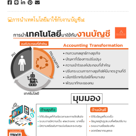
💻การนำเทคโนโลยีมาใช้กับงานบัญชี📊