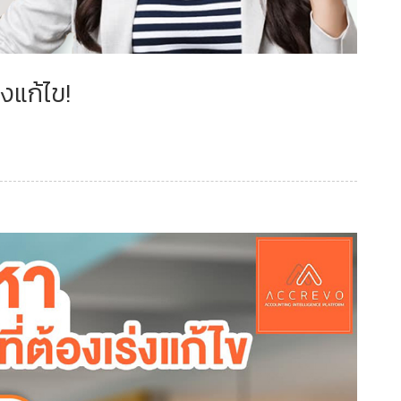
งแก้ไข!