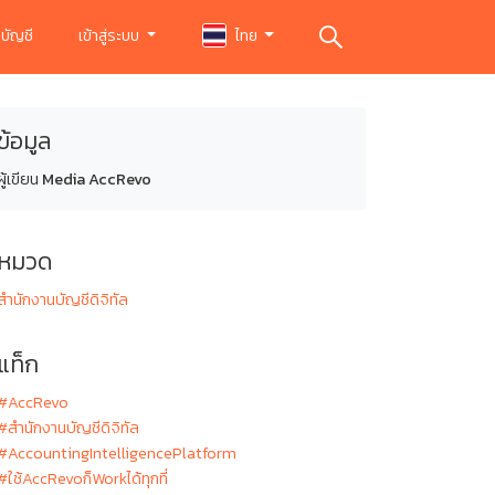
บัญชี
เข้าสู่ระบบ
ไทย
ข้อมูล
ผู้เขียน
Media AccRevo
หมวด
สำนักงานบัญชีดิจิทัล
แท็ก
#AccRevo
#สำนักงานบัญชีดิจิทัล
#AccountingIntelligencePlatform
#ใช้AccRevoก็Workได้ทุกที่