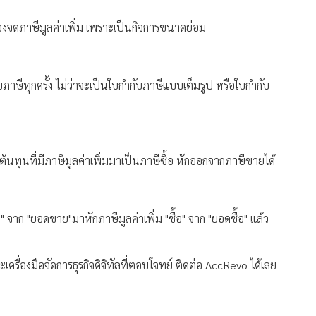
ต้องจดภาษีมูลค่าเพิ่ม เพราะเป็นกิจการขนาดย่อม
ับภาษีทุกครั้ง ไม่ว่าจะเป็นใบกำกับภาษีแบบเต็มรูป หรือใบกำกับ
ต้นทุนที่มีภาษีมูลค่าเพิ่มมาเป็นภาษีซื้อ หักออกจากภาษีขายได้
าย" จาก "ยอดขาย"มาหักภาษีมูลค่าเพิ่ม "ซื้อ" จาก "ยอดซื้อ" แล้ว
รื่องมือจัดการธุรกิจดิจิทัลที่ตอบโจทย์ ติดต่อ AccRevo ได้เลย