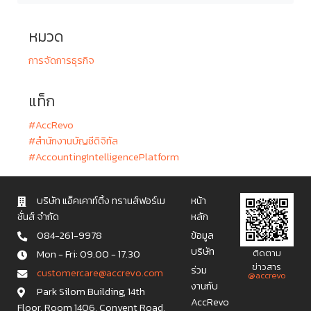
หมวด
การจัดการธุรกิจ
แท็ก
#AccRevo
#สำนักงานบัญชีดิจิทัล
#AccountingIntelligencePlatform
บริษัท แอ็คเคาท์ติ้ง ทรานส์ฟอร์เม
หน้า
ชั่นส์ จำกัด
หลัก
084-261-9978
ข้อมูล
บริษัท
Mon - Fri: 09.00 - 17.30
ติดตาม
ข่าวสาร
ร่วม
c u s t o m e r c a r e @ a c c r e v o . c o m
@accrevo
งานกับ
Park Silom Building, 14th
AccRevo
Floor, Room 1406, Convent Road,