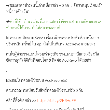
➡ระยะเวลาชำระหนี้เจ้าหนี้การค้า = 365 ÷ อัตราหมุนเวียนเจ้า
หนี้การค้า (วัน)
🌟
ค่าที่ได้ : จำนวนวันที่มาก แสดงว่ากิจการสามารถยืดระยะเวลา
ชำระหนี้ได้นาน ทำให้สภาพคล่องดี
📊สามารถติดตาม Series เรื่อง อัตราส่วนประสิทธิภาพในการ
บริหารสินทรัพย์ ใน ep. ถัดไปในที่เพจ AccRevo เลยนะคะ
สนใจผู้ช่วยวางแผนโครงสร้างธุรกิจ วางแผนภาษีและเครื่องมือ
จัดการธุรกิจดิจิทัลที่ตอบโจทย์ ติดต่อ AccRevo ได้เลยค่า
.
☑️☑️สนใจทดลองใช้ระบบ AccRevo ☑️☑️
สามารถลงทะเบียนรับสิทธิ์ทดลองใช้งานฟรี 30 วัน
คลิกที่ลิ้งค์เลยค่า >>
https://bit.ly/2H8HqFE