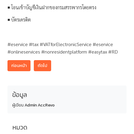
◾️ โอนเข้าบัญชีเงินฝากของกรมสรรพากรโดยตรง
◾️ บัตรเครดิต
‎#eservice #tax #VATforElectronicService #eservice
#onlineservices #nonresidentplatform #easytax #RD
ก่อนหน้า
ถัดไป
ข้อมูล
ผู้เขียน
Admin AccRevo
หมวด