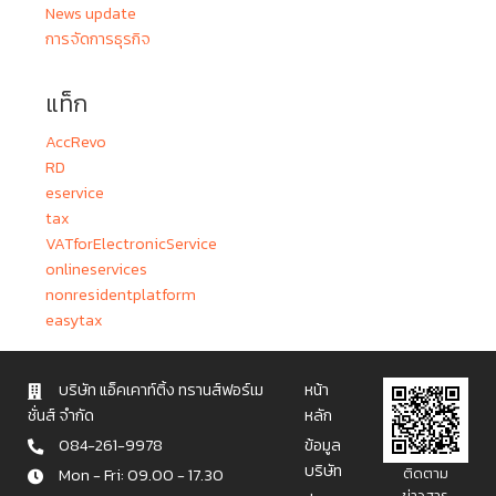
News update
การจัดการธุรกิจ
แท็ก
AccRevo
RD
eservice
tax
VATforElectronicService
onlineservices
nonresidentplatform
easytax
บริษัท แอ็คเคาท์ติ้ง ทรานส์ฟอร์เม
หน้า
ชั่นส์ จำกัด
หลัก
084-261-9978
ข้อมูล
บริษัท
Mon - Fri: 09.00 - 17.30
ติดตาม
ข่าวสาร