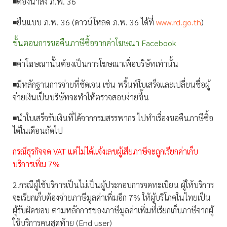
◾️ต้องนำส่ง ภ.พ. 36
◾️ยืนแบบ ภ.พ. 36 (ดาวน์โหลด ภ.พ. 36 ได้ที่
www.rd.go.th
)
ขั้นตอนการขอคืนภาษีซื้อจากค่าโฆษณา Facebook
◾️ค่าโฆษณานั้นต้องเป็นการโฆษณาเพื่อบริษัทเท่านั้น
◾️มีหลักฐานการจ่ายที่ชัดเจน เช่น พริ้นท์ใบเสร็จและเปลี่ยนชื่อผู้
จ่ายเงินเป็นบริษัทจะทำให้ตรวจสอบง่ายขึ้น
◾️นำใบเสร็จรับเงินที่ได้จากกรมสรรพากร ไปทำเรื่องขอคืนภาษีซื้อ
ได้ในเดือนถัดไป
กรณีธุรกิจจด VAT แต่ไม่ได้แจ้งเลขผู้เสียภาษีจะถูกเรียกค่าเก็บ
บริการเพิ่ม 7%
2.กรณีผู้ใช้บริการเป็นไม่เป็นผู้ประกอบการจดทะเบียน ผู้ให้บริการ
จะเรียกเก็บต้องจ่ายภาษีมูลค่าเพิ่มอีก 7% ให้ผู้บริโภคในไทยเป็น
ผู้รับผิดชอบ ตามหลักการของภาษีมูลค่าเพิ่มที่เรียกเก็บภาษีจากผู้
ใช้บริการคนสุดท้าย (End user)