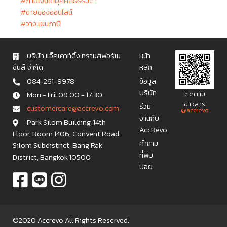
#ภาษีเงินได้บุคคลธรรมดา
#ขายของออนไลน์
#วางแผนภาษี
บริษัท แอ็คเคาท์ติ้ง ทรานส์ฟอร์เม
หน้า
ชั่นส์ จำกัด
หลัก
084-261-9978
ข้อมูล
บริษัท
Mon - Fri: 09.00 - 17.30
ติดตาม
ข่าวสาร
ร่วม
c u s t o m e r c a r e @ a c c r e v o . c o m
@accrevo
งานกับ
Park Silom Building, 14th
AccRevo
Floor, Room 1406, Convent Road,
คำถาม
Silom Subdistrict, Bang Rak
ที่พบ
District, Bangkok 10500
บ่อย
©2020 Accrevo All Rights Reserved.