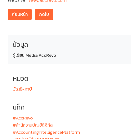
ก่อนหน้า
ถัดไป
ข้อมูล
ผู้เขียน
Media AccRevo
หมวด
บัญชี-ภาษี
แท็ก
#AccRevo
#สำนักงานบัญชีดิจิทัล
#AccountingIntelligencePlatform