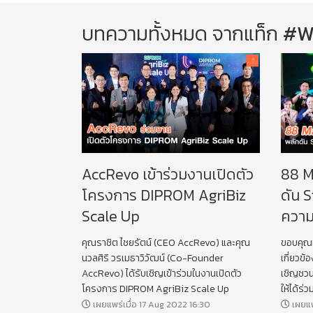
บทความทั้งหมด จากแท็ก
#W
AccRevo เข้าร่วมงานเปิดตัว
88 M
โครงการ DIPROM AgriBiz
ดัน S
Scale Up
ความส
คุณราชิต ไชยรัตน์ (CEO AccRevo) และคุณ
ขอบคุณท
นวลศิริ วรเมธาวิวัฒน์ (Co-Founder
เกี่ยวข้
AccRevo) ได้รับเชิญเข้าร่วมในงานเปิดตัว
เชิญชวน
โครงการ DIPROM AgriBiz Scale Up
ให้ได้ร่
เผยแพร่เมื่อ 17 Aug 2022 16:30
เผยแพร