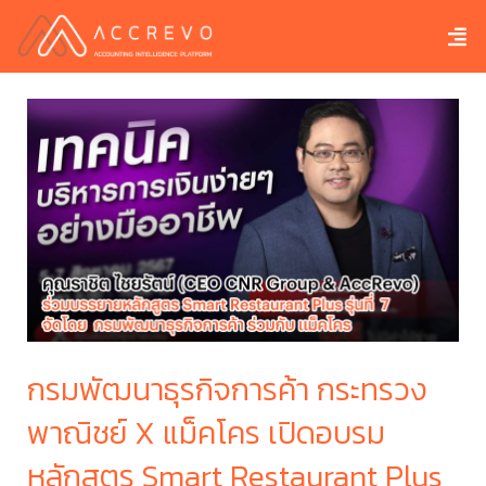
กรมพัฒนาธุรกิจการค้า กระทรวง
ก
พาณิชย์ X แม็คโคร เปิดอบรม
พ
s
หลักสูตร Smart Restaurant Plus
ห