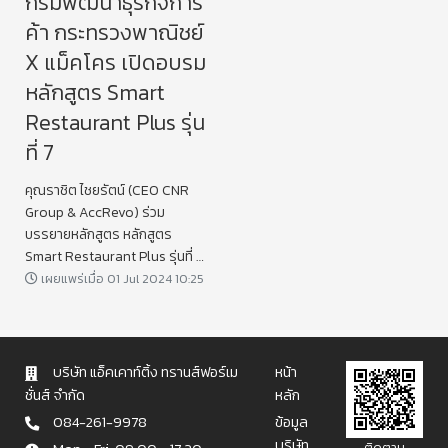
กรมพัฒนาธุรกิจการ
ค้า กระทรวงพาณิชย์
X แม็คโคร เปิดอบรม
หลักสูตร Smart
Restaurant Plus รุ่น
ที่ 7
คุณราชิต ไชยรัตน์ (CEO CNR
Group & AccRevo) ร่วม
บรรยายหลักสูตร​ หลักสูตร
Smart Restaurant Plus รุ่นที่ 7
จัดโดย กรมพัฒนาธุรกิจการค้า
เผยแพร่เมื่อ 01 Jul 2024 10:25
ร่วมกับ แมคโคร
บริษัท แอ็คเคาท์ติ้ง ทรานส์ฟอร์เม
หน้า
ชั่นส์ จำกัด
หลัก
084-261-9978
ข้อมูล
บริษัท
ติดตาม