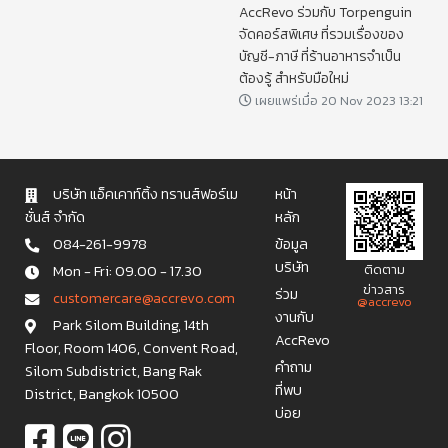
AccRevo ร่วมกับ Torpenguin
จัดคอร์สพิเศษ ที่รวมเรื่องของ
บัญชี-ภาษี ที่ร้านอาหารจำเป็น
ต้องรู้ สำหรับมือใหม่
เผยแพร่เมื่อ 20 Nov 2023 13:21
บริษัท แอ็คเคาท์ติ้ง ทรานส์ฟอร์เม
หน้า
ชั่นส์ จำกัด
หลัก
084-261-9978
ข้อมูล
บริษัท
Mon - Fri: 09.00 - 17.30
ติดตาม
ข่าวสาร
ร่วม
c u s t o m e r c a r e @ a c c r e v o . c o m
@accrevo
งานกับ
Park Silom Building, 14th
AccRevo
Floor, Room 1406, Convent Road,
คำถาม
Silom Subdistrict, Bang Rak
ที่พบ
District, Bangkok 10500
บ่อย