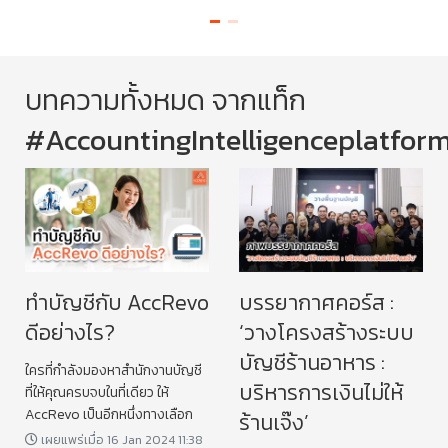
Acc
ือ
เรื
บทความทั้งหมด จากแท็ก
ใหม
#AccountingIntelligenceplatfor
ทำบัญชีกับ AccRevo
บรรยากาศคอร์ส :
ดีอย่างไร?
‘วางโครงสร้างระบบ
บัญชีร้านอาหาร :
ใครที่กำลังมองหาสำนักงานบัญชี
บริหารการเงินไม่ให้
ที่ให้คุณครบจบในที่เดียว ให้
AccRevo เป็นอีกหนึ่งทางเลือก
ร้านเจ๊ง’
เผยแพร่เมื่อ 16 Jan 2024 11:38