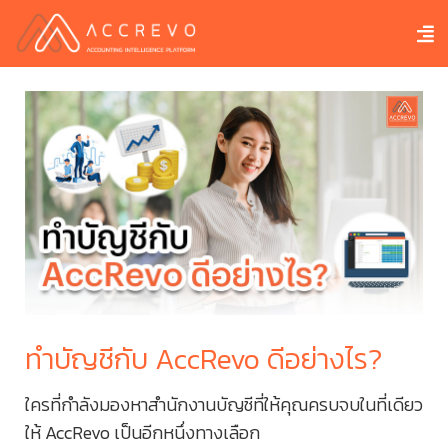
ทำบัญชีกับ AccRevo ดีอย่างไร?
บ
ระ
ใครที่กำลังมองหาสำนักงานบัญชีที่ให้คุณครบจบในที่เดียว
เง
ให้ AccRevo เป็นอีกหนึ่งทางเลือก