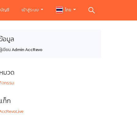
บัญชี
เข้าสู่ระบบ
ไทย
ข้อมูล
ผู้เขียน
Admin AccRevo
หมวด
กิจกรรม
แท็ก
AccRevoLive