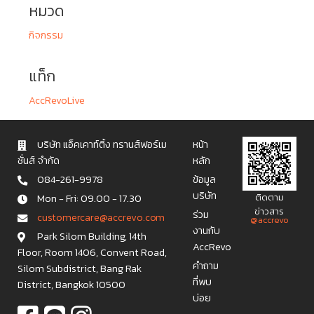
หมวด
กิจกรรม
แท็ก
AccRevoLive
บริษัท แอ็คเคาท์ติ้ง ทรานส์ฟอร์เม
หน้า
ชั่นส์ จำกัด
หลัก
084-261-9978
ข้อมูล
บริษัท
Mon - Fri: 09.00 - 17.30
ติดตาม
ข่าวสาร
ร่วม
c u s t o m e r c a r e @ a c c r e v o . c o m
@accrevo
งานกับ
Park Silom Building, 14th
AccRevo
Floor, Room 1406, Convent Road,
คำถาม
Silom Subdistrict, Bang Rak
ที่พบ
District, Bangkok 10500
บ่อย