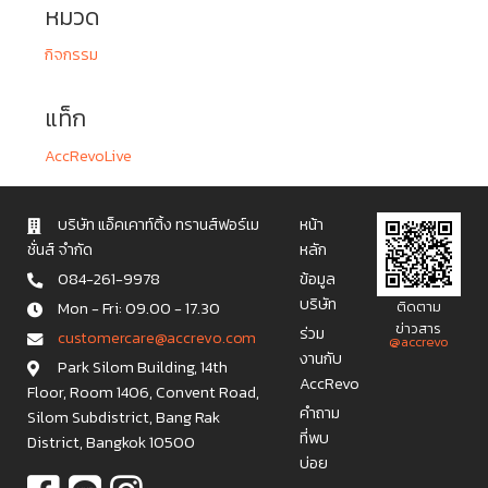
หมวด
กิจกรรม
แท็ก
AccRevoLive
บริษัท แอ็คเคาท์ติ้ง ทรานส์ฟอร์เม
หน้า
ชั่นส์ จำกัด
หลัก
084-261-9978
ข้อมูล
บริษัท
Mon - Fri: 09.00 - 17.30
ติดตาม
ข่าวสาร
ร่วม
c u s t o m e r c a r e @ a c c r e v o . c o m
@accrevo
งานกับ
Park Silom Building, 14th
AccRevo
Floor, Room 1406, Convent Road,
คำถาม
Silom Subdistrict, Bang Rak
ที่พบ
District, Bangkok 10500
บ่อย