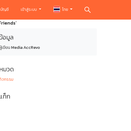
บัญชี
เข้าสู่ระบบ
ไทย
Friends’
ข้อมูล
ผู้เขียน
Media AccRevo
หมวด
กิจกรรม
แท็ก