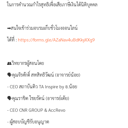
ในการคำนวณกำไรสุทธิเพื่อเสียภาษีเงินได้นิติบุคคล
➡สนใจเข้าร่วมอบรมเก็บชั่วโมงออนไลน์
ได้ที่ :
https://forms.gle/AZaNav4uBdKkyXXg9
👥วิทยากรผู้สอนโดย
🗣คุณจิรศักดิ์ สหสิทธิวัฒน์ (อาจารย์น้อย)
- CEO สถาบันติว TA Inspire by อ.น้อย
🗣คุณราชิต ไชยรัตน์ (อาจารย์เต้ย)
- CEO CNR GROUP & AccRevo
- ผู้สอบบัญชีรับอนุญาต