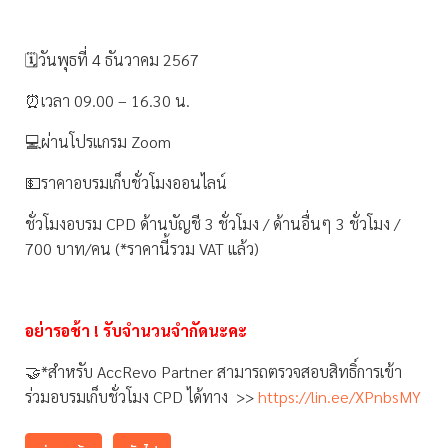
🗓วันพุธที่ 4 ธันวาคม 2567
⏰เวลา 09.00 – 16.30 น.
💻ผ่านโปรแกรม Zoom
💵ราคาอบรมเก็บชั่วโมงออนไลน์
ชั่วโมงอบรม CPD ด้านบัญชี 3 ชั่วโมง / ด้านอื่นๆ 3 ชั่วโมง /
700 บาท/คน (*ราคานี้รวม VAT แล้ว)
อย่ารอช้า ! รับจำนวนจำกัดนะคะ
🤝*สำหรับ AccRevo Partner สามารถตรวจสอบสิทธิ์การเข้า
ร่วมอบรมเก็บชั่วโมง CPD ได้ทาง >>
https://lin.ee/XPnbsMY