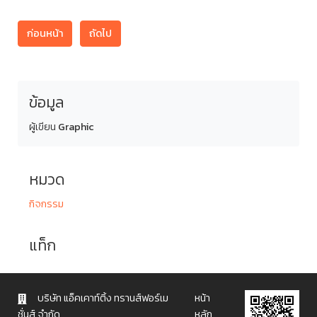
ก่อนหน้า
ถัดไป
ข้อมูล
ผู้เขียน
Graphic
หมวด
กิจกรรม
แท็ก
บริษัท แอ็คเคาท์ติ้ง ทรานส์ฟอร์เม
หน้า
ชั่นส์ จำกัด
หลัก