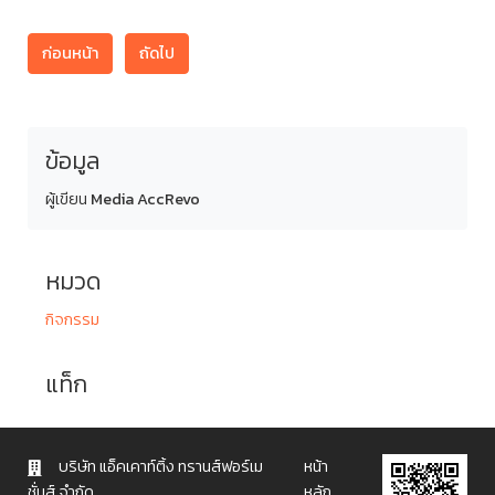
ก่อนหน้า
ถัดไป
ข้อมูล
ผู้เขียน
Media AccRevo
หมวด
กิจกรรม
แท็ก
บริษัท แอ็คเคาท์ติ้ง ทรานส์ฟอร์เม
หน้า
ชั่นส์ จำกัด
หลัก