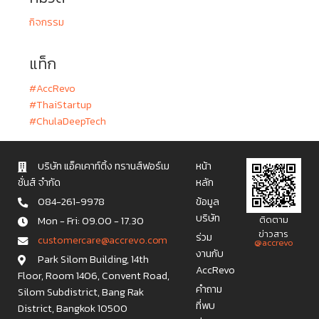
กิจกรรม
แท็ก
#AccRevo
#ThaiStartup
#ChulaDeepTech
บริษัท แอ็คเคาท์ติ้ง ทรานส์ฟอร์เม
หน้า
ชั่นส์ จำกัด
หลัก
084-261-9978
ข้อมูล
บริษัท
Mon - Fri: 09.00 - 17.30
ติดตาม
ข่าวสาร
ร่วม
c u s t o m e r c a r e @ a c c r e v o . c o m
@accrevo
งานกับ
Park Silom Building, 14th
AccRevo
Floor, Room 1406, Convent Road,
คำถาม
Silom Subdistrict, Bang Rak
ที่พบ
District, Bangkok 10500