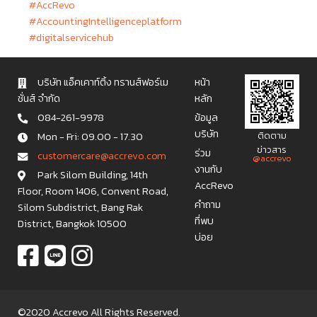
#AccRevo
#AccountingIntelligenceplatform
#digitalservicehub
บริษัท แอ็คเคาท์ติ้ง ทรานส์ฟอร์เม
หน้า
ชั่นส์ จำกัด
หลัก
084-261-9978
ข้อมูล
บริษัท
Mon - Fri: 09.00 - 17.30
ติดตาม
ข่าวสาร
ร่วม
c u s t o m e r c a r e @ a c c r e v o . c o m
@accrevo
งานกับ
Park Silom Building, 14th
AccRevo
Floor, Room 1406, Convent Road,
คำถาม
Silom Subdistrict, Bang Rak
ที่พบ
District, Bangkok 10500
บ่อย
©2020 Accrevo All Rights Reserved.