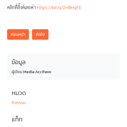
คลิกที่ลิ้งค์เลยค่า
https://bit.ly/2H8HqFE
ก่อนหน้า
ถัดไป
ข้อมูล
ผู้เขียน
Media AccRevo
หมวด
กิจกรรม
แท็ก