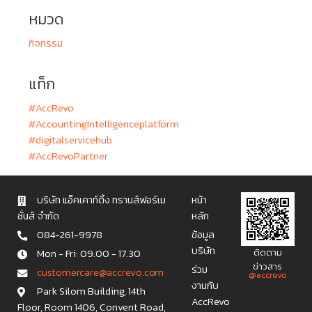
หมวด
กิจกรรม
แท็ก
#AccRevo
#AccountingIntelligenceplatform
#digitalservicehub
#AccRevoPartner
บริษัท แอ็คเคาท์ติ้ง ทรานส์ฟอร์เม
หน้า
ชั่นส์ จำกัด
หลัก
084-261-9978
ข้อมูล
บริษัท
Mon - Fri: 09.00 - 17.30
ติดตาม
ข่าวสาร
ร่วม
c u s t o m e r c a r e @ a c c r e v o . c o m
@accrevo
งานกับ
Park Silom Building, 14th
AccRevo
Floor, Room 1406, Convent Road,