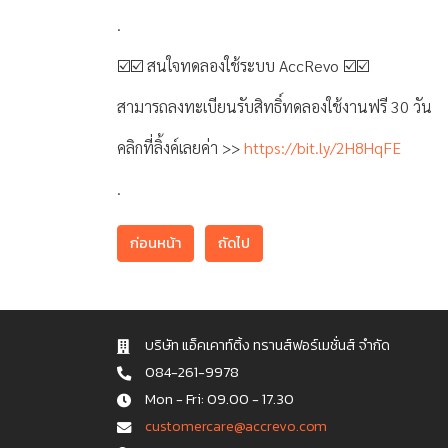
.
☑️☑️ สนใจทดลองใช้ระบบ AccRevo ☑️☑️
สามารถลงทะเบียนรับสิทธิ์ทดลองใช้งานฟรี 30 วัน
คลิกที่ลิ้งค์เลยค่า >>
https://bit.ly/2H8HqFE
.
ก่อนหน้า
ถัดไป
บริษัท แอ็คเคาท์ติ้ง ทรานส์ฟอร์เมชั่นส์ จำกัด
084-261-9978
Mon - Fri: 09.00 - 17.30
c u s t o m e r c a r e @ a c c r e v o . c o m