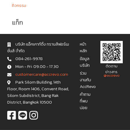
กิจกรรม
แท็ก
บริษัท แอ็คเคาท์ติ้ง ทรานส์ฟอร์เม
หน้า
ชั่นส์ จำกัด
หลัก
084-261-9978
ข้อมูล
บริษัท
Mon - Fri: 09.00 - 17.30
ติดตาม
ข่าวสาร
ร่วม
c u s t o m e r c a r e @ a c c r e v o . c o m
@accrevo
งานกับ
Park Silom Building, 14th
AccRevo
Floor, Room 1406, Convent Road,
คำถาม
Silom Subdistrict, Bang Rak
ที่พบ
District, Bangkok 10500
บ่อย