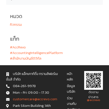
หมวด
กิจกรรม
แท็ก
#AccRevo
#AccountingIntelligencePlatform
#สำนักงานบัญชีดิจิทัล
บริษัท แอ็คเคาท์ติ้ง ทรานส์ฟอร์เม
หน้า
ชั่นส์ จำกัด
หลัก
084-261-9978
ข้อมูล
บริษัท
Mon - Fri: 09.00 - 17.30
ติดตาม
ข่าวสาร
ร่วม
c u s t o m e r c a r e @ a c c r e v o . c o m
@accrevo
งานกับ
Park Silom Building, 14th