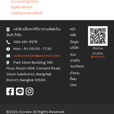
Accounting Story
บัญชีภาษีง่ายๆ
จดนิติบุคคลแบบไหนดี
บริษัท แอ็คเคาท์ติ้ง ทรานส์ฟอร์เม
หน้า
ชั่นส์ จำกัด
หลัก
084-261-9978
ข้อมูล
บริษัท
Mon - Fri: 09.00 - 17.30
ติดตาม
ข่าวสาร
ร่วม
c u s t o m e r c a r e @ a c c r e v o . c o m
@accrevo
งานกับ
Park Silom Building, 14th
AccRevo
Floor, Room 1406, Convent Road,
คำถาม
Silom Subdistrict, Bang Rak
ที่พบ
District, Bangkok 10500
บ่อย
©2020 Accrevo All Rights Reserved.