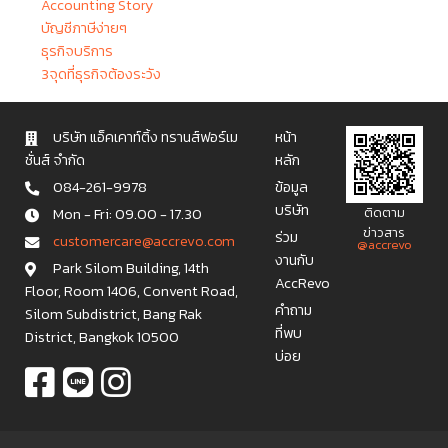
Accounting Story
บัญชีภาษีง่ายๆ
ธุรกิจบริการ
3จุดที่ธุรกิจต้องระวัง
บริษัท แอ็คเคาท์ติ้ง ทรานส์ฟอร์เม
หน้า
ชั่นส์ จำกัด
หลัก
084-261-9978
ข้อมูล
บริษัท
Mon - Fri: 09.00 - 17.30
ติดตาม
ข่าวสาร
ร่วม
c u s t o m e r c a r e @ a c c r e v o . c o m
@accrevo
งานกับ
Park Silom Building, 14th
AccRevo
Floor, Room 1406, Convent Road,
คำถาม
Silom Subdistrict, Bang Rak
ที่พบ
District, Bangkok 10500
บ่อย