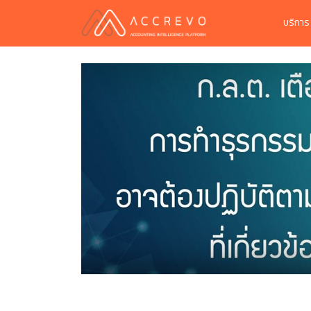
บริกา
efi อาจ
้ามาใช้ทำ
tralized