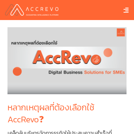
าม
หลากเหตุผลที่ต้องเลือกใช้
กา
AccRevo❓
ท
3
เคล็ดลับบริหารจัดการธุรกิจให้ประสบความสำเร็จที่
ในก