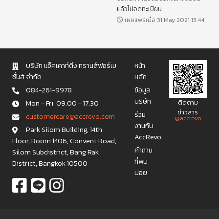
แล้วไปจดทะเบียน
เผยแพร่เมื่อ 31 May 2021 13:44
บริษัท แอ็คเคาท์ติ้ง ทรานส์ฟอร์เม
หน้า
ชั่นส์ จำกัด
หลัก
084-261-9978
ข้อมูล
บริษัท
Mon - Fri: 09.00 - 17.30
ติดตาม
ข่าวสาร
ร่วม
c u s t o m e r c a r e @ a c c r e v o . c o m
@accrevo
งานกับ
Park Silom Building, 14th
AccRevo
Floor, Room 1406, Convent Road,
คำถาม
Silom Subdistrict, Bang Rak
ที่พบ
District, Bangkok 10500
บ่อย