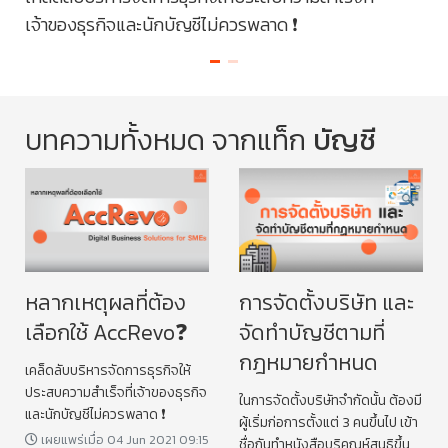
ด
เจ้าของธุรกิจและนักบัญชีไม่ควรพลาด ❗️
คนข
ทะเ
บทความทั้งหมด จากแท็ก
บัญชี
หลากเหตุผลที่ต้อง
การจัดตั้งบริษัท และ
เลือกใช้ AccRevo❓
จัดทำบัญชีตามที่
กฎหมายกำหนด
เคล็ดลับบริหารจัดการธุรกิจให้
ประสบความสำเร็จที่เจ้าของธุรกิจ
ในการจัดตั้งบริษัทจำกัดนั้น ต้องมี
และนักบัญชีไม่ควรพลาด ❗️
ผู้เริ่มก่อการตั้งแต่ 3 คนขึ้นไป เข้า
เผยแพร่เมื่อ 04 Jun 2021 09:15
ชื่อกันทำหนังสือบริคณห์สนธิขึ้น